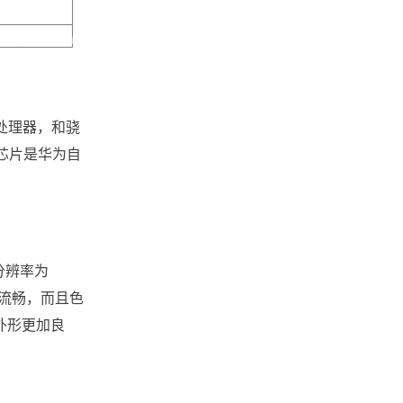
的处理器，和骁
麟芯片是华为自
，分辨率为
加流畅，而且色
外形更加良