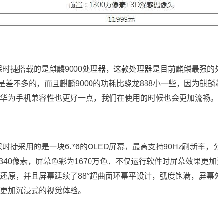
40保时捷搭载的是麒麟9000处理器，这款处理器是目前麒麟最强
能是差不多的，而且麒麟9000的功耗比骁龙888小一些，因为麒
华为手机兼容性也更好一点，我们在使用的时候也会更加流畅。
0保时捷采用的是一块6.76的OLED屏幕，最高支持90Hz刷新率
2*1340像素，屏幕色彩为1670万色，不仅运行软件时屏幕效果更
还原，并且屏幕延续了88°超曲面环幕平设计，弧度饱满，屏幕
更加沉浸式的视觉体验。