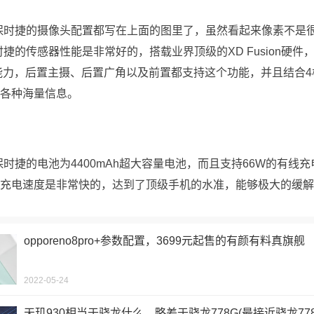
40保时捷的摄像头配置都写在上面的图里了，虽然看起来像素不是
保时捷的传感器性能是非常好的，搭载业界顶级的XD Fusion硬件
能力，后置主摄、后置广角以及前置都支持这个功能，并且结合4核
各种海量信息。
0保时捷的电池为4400mAh超大容量电池，而且支持66W的有线充
充电速度是非常快的，达到了顶级手机的水准，能够极大的缓解
opporeno8pro+参数配置，3699元起售的有颜有料真旗舰
2022-05-24
天玑930相当于骁龙什么，略差于骁龙778G(最接近骁龙77