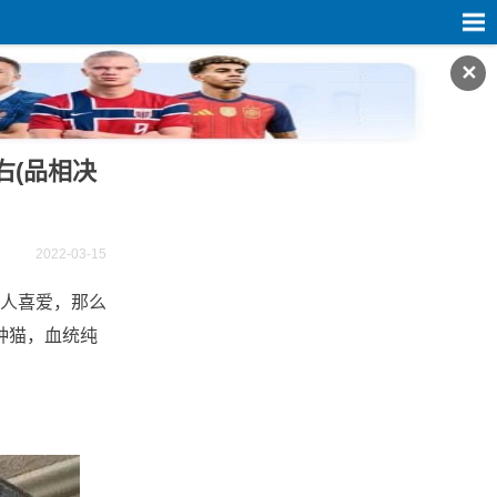
✕
右(品相决
2022-03-15
人喜爱，那么
种猫，血统纯