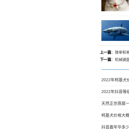
上一篇
：
微单和
下一篇
：
机械键
2022年柯基
2022年抖音等
天然正宗燕窝
柯基犬价格大概
抖音嘉年华多少钱