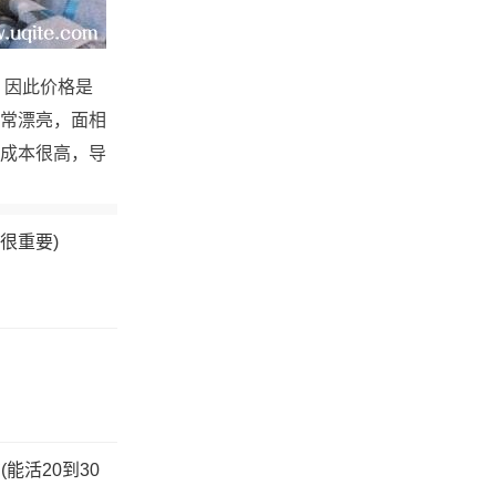
，因此价格是
常漂亮，面相
成本很高，导
很重要)
能活20到30