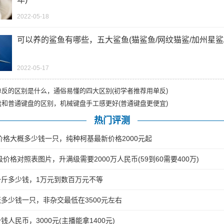
2022-05-18
可以养的鲨鱼有哪些，五大鲨鱼(猫鲨鱼/网纹猫鲨/加州星鲨/
2022-05-17
单反的区别是什么，通俗易懂的四大区别(初学者推荐用单反)
盘和普通键盘的区别，机械键盘手工感更好(普通键盘更便宜)
热门评测
犬价格大概多少钱一只，纯种柯基最新价格2000元起
级价格对照表图片，升满级需要2000万人民币(59到60需要400万)
一斤多少钱，1万元到数百万元不等
多少钱一只，非杂交最低在3500元左右
人民币，3000元(主播能拿1400元)