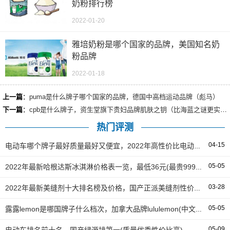
奶粉排行榜
2022-01-20
雅培奶粉是哪个国家的品牌，美国知名奶
粉品牌
2022-01-18
上一篇
：
puma是什么牌子哪个国家的品牌，德国中高档运动品牌（彪马）
下一篇
：
cpb是什么牌子，资生堂旗下贵妇品牌肌肤之钥（比海蓝之谜更实在）
热门评测
04-15
电动车哪个牌子最好质量最好又便宜，2022年高性价比电动车排名前十名
05-05
2022年最新哈根达斯冰淇淋价格表一览，最低36元(最贵999元)
03-28
2022年最新美缝剂十大排名榜及价格，国产正派美缝剂性价比最高
05-05
露露lemon是哪国牌子什么档次，加拿大品牌lululemon(中文名露露柠檬)
05-09
电动车排名前十名，国产绿源排第一(质量优秀性价比高)