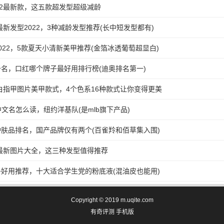
22最新款，这五款超发型超级减龄
最新发型2022，3种减龄发型推荐(长中短发型都有)
022，5款夏天小清新美甲推荐(金箔冰透葡萄超显白)
名，口红哪个牌子最好用排行榜(迪奥排名第一)
显白指甲图片美甲款式，4个色系16种款式让你变得更美
中文名怎么读，纽约洋基队(是mlb旗下产品)
肤品排名，国产品牌仅有两个(百雀羚和佰草集入围)
2最新图片大全，这三种发型值得推荐
好用推荐，十大适合学生党的粉底液(混油皮也能用)
Copyright © 2019 m.uqite.com
有奇评测
手机版