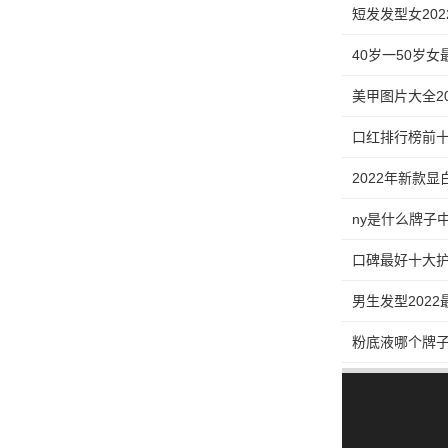
短发发型女20
40岁一50岁女
美甲图片大全2
口红排行榜前十
2022年新款
ny是什么牌子
口碑最好十大护
男生发型202
粉底液哪个牌子