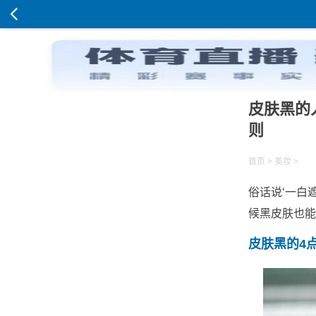
皮肤黑的
则
首页
>
美妆
>
俗话说‘一白
候黑皮肤也能
皮肤黑的4