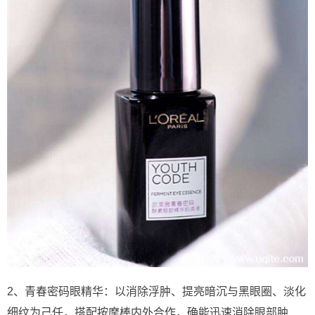
2、青春密码眼精华：以消除浮肿、提亮暗沉与黑眼圈、淡化
细纹为己任，搭配按摩棒内外合作，确能迅速消除眼部肿