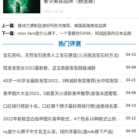
奢华美容品牌（赫莲娜）
2021-12-24
上一篇
：
雅诗兰黛粉底液好吗色号推荐，美国高端美妆品牌
下一篇
：
miss face是什么牌子，一个靠模仿SANA、珂润起家的日本品牌
热门评测
04-15
宝石贵吗，天然宝石很贵人工宝石便宜(三点挑选宝石的方法)
04-09
短发发型女2022最新款，这五款超发型超级减龄
04-21
40岁一50岁女最新发型2022，3种减龄发型推荐(长中短发型都有)
04-08
美甲图片大全2022，5款夏天小清新美甲推荐(金箔冰透葡萄超显白)
04-13
口红排行榜前十名，口红哪个牌子最好用排行榜(迪奥排名第一)
05-12
2022年新款显白指甲图片美甲款式，4个色系16种款式让你变得更美
04-20
ny是什么牌子中文名怎么读，纽约洋基队(是mlb旗下产品)