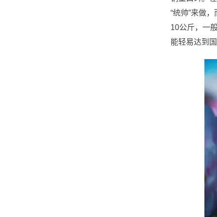
“统帅”来做
10公斤，一
能轻易达到国