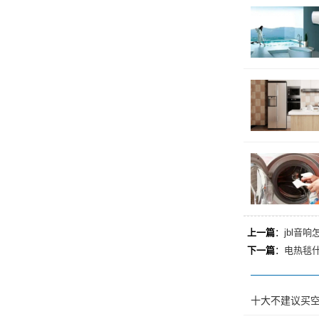
上一篇
：
jbl音
下一篇
：
电热毯
十大不建议买空