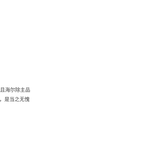
且海尔除主品
局，是当之无愧