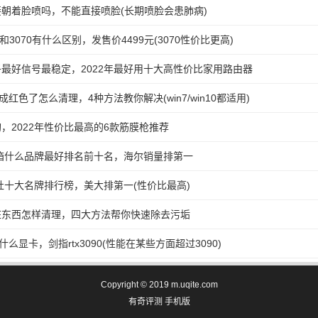
朝着脸喷吗，不能直接喷脸(长期喷脸会患肺病)
少和3070有什么区别，发售价4499元(3070性价比更高)
最好信号最稳定，2022年最好用十大高性价比家用路由器
红色了怎么清理，4种方法教你解决(win7/win10都适用)
，2022年性价比最高的6款筋膜枪推荐
冰箱什么品牌最好排名前十名，海尔销量排第一
成灶十大名牌排行榜，美大排第一(性价比最高)
脏东西怎样清理，四大方法帮你快速除去污垢
当于什么显卡，剑指rtx3090(性能在某些方面超过3090)
Copyright © 2019 m.uqite.com
有奇评测
手机版