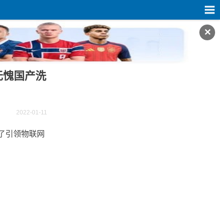
✕
无愧国产洗
2022-01-11
成了引领物联网