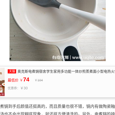
奥克斯电煮锅宿舍学生家用多功能一体炒煎蒸煮面小型电热火
74
最低价
￥
￥
104
￥30
优惠券：
煮锅到手后颜值还挺高的，而且质量也很不错，锅内有做陶瓷釉
汤也不会出现糊底现象，就还挺方便清洗的。另外，电煮锅的操