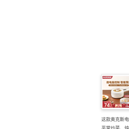
这款奥克斯电
平常炒菜、炖