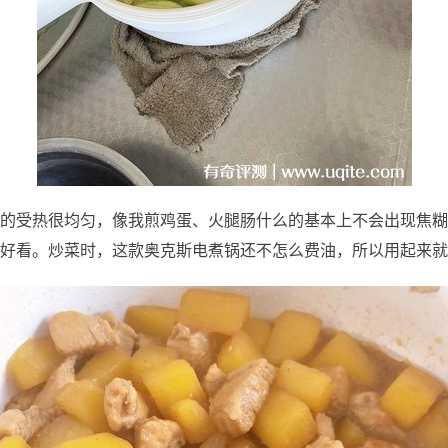
的受热很均匀，像我煎鸡蛋、火腿肠什么的基本上不会出现焦糊
好看。炒菜时，这款奥克斯电煮锅还不怎么费油，所以用起来就