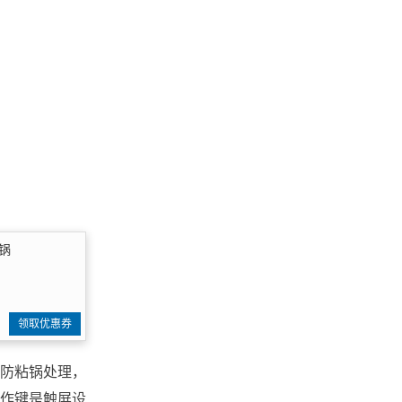
锅
领取优惠券
防粘锅处理，
作键是触屏设